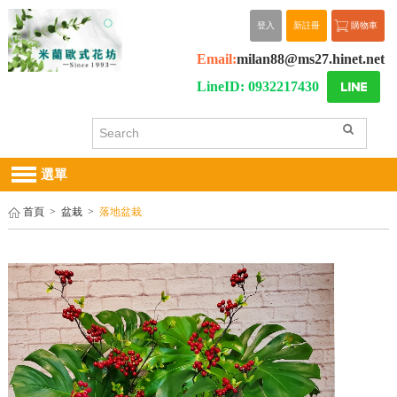
登入
新註冊
購物車
Email:
milan88@ms27.hinet.net
LineID: 0932217430
選單
首頁
>
盆栽
>
落地盆栽