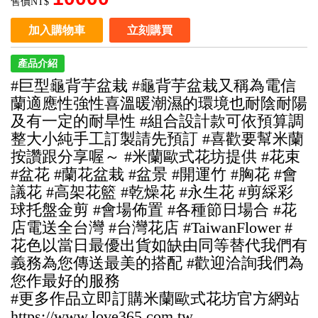
售價NT$
加入購物車
立刻購買
產品介紹
#巨型龜背芋盆栽 #龜背芋盆栽又稱為電信
蘭適應性強性喜溫暖潮濕的環境也耐陰耐陽
及有一定的耐旱性 #組合設計款可依預算調
整大小純手工訂製請先預訂 #喜歡要幫米蘭
按讚跟分享喔～ #米蘭歐式花坊提供 #花束
#盆花 #蘭花盆栽 #盆景 #開運竹 #胸花 #會
議花 #高架花籃 #乾燥花 #永生花 #剪綵彩
球托盤金剪 #會場佈置 #各種節日場合 #花
店電送全台灣 #台灣花店 #TaiwanFlower #
花色以當日最優出貨如缺由同等替代我們有
義務為您傳送最美的搭配 #歡迎洽詢我們為
您作最好的服務
#更多作品立即訂購米蘭歐式花坊官方網站
https://www.love365.com.tw