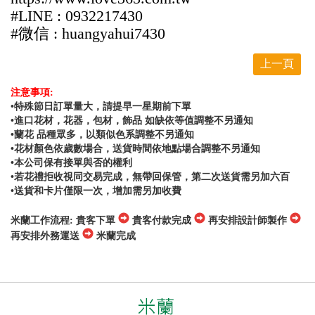
#LINE : 0932217430
#微信 : huangyahui7430
上一頁
注意事項:
•特殊節日訂單量大，請提早一星期前下單
•進口花材，花器，包材，飾品 如缺依等值調整不另通知
•蘭花 品種眾多，以類似色系調整不另通知
•花材顏色依歲數場合，送貨時間依地點場合調整不另通知
•本公司保有接單與否的權利
•若花禮拒收視同交易完成，無帶回保管，第二次送貨需另加六百
•送貨和卡片僅限一次，增加需另加收費
米蘭工作流程: 貴客下單
貴客付款完成
再安排設計師製作
再安排外務運送
米蘭完成