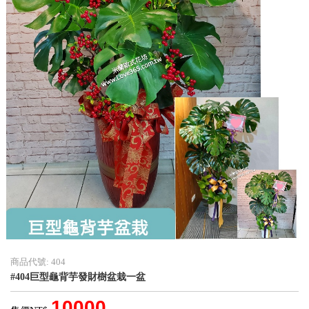
商品代號: 404
#404巨型龜背芋發財樹盆栽一盆
10000