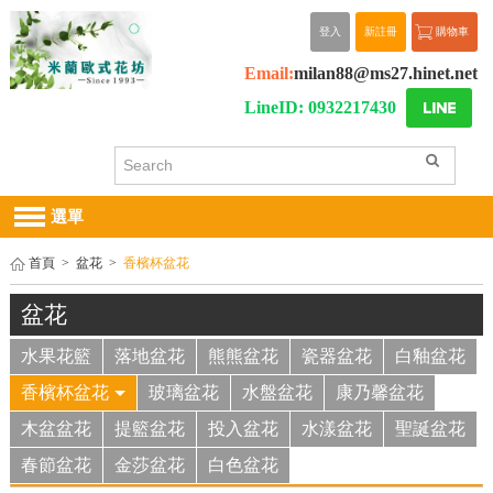
登入
新註冊
購物車
Email:
milan88@ms27.hinet.net
LineID: 0932217430
選單
首頁
>
盆花
>
香檳杯盆花
盆花
水果花籃
落地盆花
熊熊盆花
瓷器盆花
白釉盆花
香檳杯盆花
玻璃盆花
水盤盆花
康乃馨盆花
木盆盆花
提籃盆花
投入盆花
水漾盆花
聖誕盆花
春節盆花
金莎盆花
白色盆花