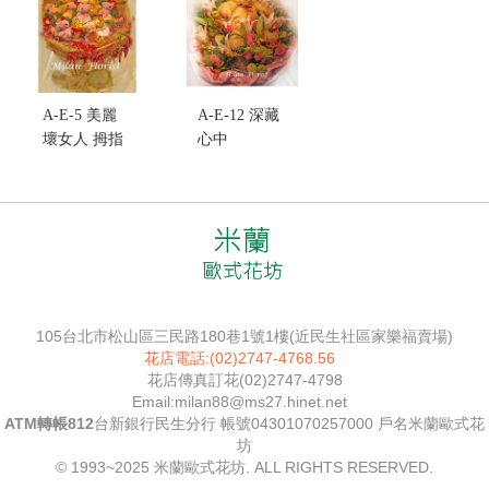
A-E-5 美麗
A-E-12 深藏
壞女人 拇指
心中
熊缺貨將以
售價:3200
同等值產品
出貨
售價:3500
105台北市松山區三民路180巷1號1樓(近民生社區家樂福賣場)
花店電話:(02)2747-4768.56
花店傳真訂花(02)2747-4798
Email:milan88@ms27.hinet.net
ATM轉帳812
台新銀行民生分行 帳號04301070257000 戶名米蘭歐式花
坊
© 1993~2025 米蘭歐式花坊. ALL RIGHTS RESERVED.