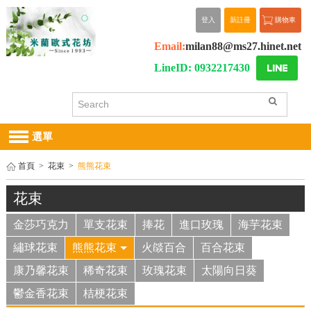
登入
新註冊
購物車
Email:
milan88@ms27.hinet.net
LineID: 0932217430
選單
首頁
>
花束
>
熊熊花束
花束
金莎巧克力
單支花束
捧花
進口玫瑰
海芋花束
繡球花束
熊熊花束
火燄百合
百合花束
康乃馨花束
稀奇花束
玫瑰花束
太陽向日葵
鬱金香花束
桔梗花束