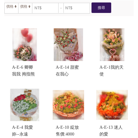
價格
價格
搜尋
-
A-E-6 卿卿
A-E-14 甜蜜
A-E-1我的天
我我 拇指熊
在我心
使
缺貨將以同
售價:4000
售價:4000
等值產品出
貨
售價:4000
A-E-4 我愛
A-E-10 綻放
A-E-13 迷人
妳--永遠
售價:4000
的愛