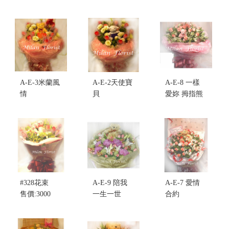
售價:5000
售價:4000
A-E-3米蘭風
A-E-2天使寶
A-E-8 一樣
情
貝
愛妳 拇指熊
售價:3000
售價:3000
缺貨將以同
等值產品出
貨
售價:3000
#328花束
A-E-9 陪我
A-E-7 愛情
售價:3000
一生一世
合約
售價:3500
售價:3000