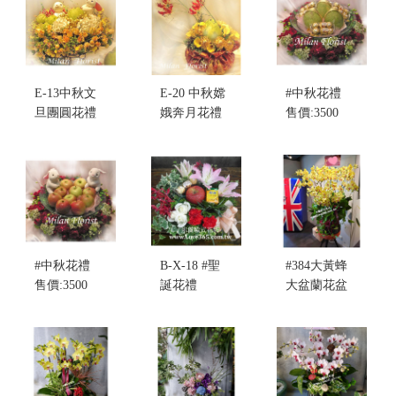
E-13中秋文
E-20 中秋嫦
#中秋花禮
旦團圓花禮
娥奔月花禮
售價:3500
售價:3000
售價:3000
#中秋花禮
B-X-18 #聖
#384大黃蜂
售價:3500
誕花禮
大盆蘭花盆
售價:3500
栽
售價:12000