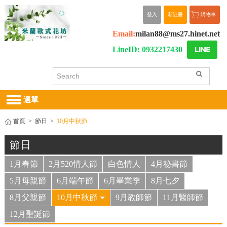
登入
新註冊
購物車
Email:
milan88@ms27.hinet.net
LineID: 0932217430
選單
首頁
>
節日
>
10月中秋節
節日
1月春節
2月520情人節
白色情人
4月秘書節
5月母親節
6月端午節
6月畢業季
8月七夕
8月父親節
10月中秋節
9月教師節
11月醫師節
12月聖誕節