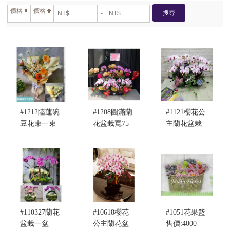
價格
價格
搜尋
-
#1212陸蓮碗
#1208圓滿蘭
#1121櫻花公
豆花束一束
花盆栽寬75
主蘭花盆栽
售價:3000
公分
售價:5000
售價:10000
#110327蘭花
#10618櫻花
#1051花果籃
盆栽一盆
公主蘭花盆
售價:4000