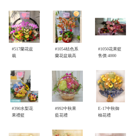
售價:5000
栽
售價:5000
#517蘭花盆
#1054桔色系
#1050花果籃
栽
蘭花盆栽高
售價:4000
售價:8000
60左右
售價:7000
#390水梨花
#992中秋果
E-17中秋御
果禮籃
藍花禮
柚花禮
售價:4500
售價:3200
售價:3500