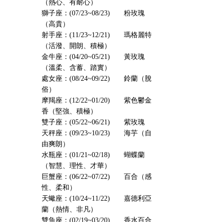
（熱心、有耐心）
獅子座：(07/23~08/23) 粉玫瑰
（高貴）
射手座：(11/23~12/21) 瑪格麗特
（活潑、開朗、積極）
金牛座：(04/20~05/21) 黃玫瑰
（溫柔、含蓄、踏實）
處女座：(08/24~09/22) 鈴蘭（脫
俗）
摩羯座：(12/22~01/20) 紫色鬱金
香（堅強、積極）
雙子座：(05/22~06/21) 紫玫瑰
天秤座：(09/23~10/23) 海芋（自
由爽朗）
水瓶座：(01/21~02/18) 蝴蝶蘭
（智慧、理性、才華）
巨蟹座：(06/22~07/22) 百合（感
性、柔和）
天蠍座：(10/24~11/22) 嘉德利亞
蘭（熱情、非凡）
雙魚座：(02/19~03/20) 香水百合