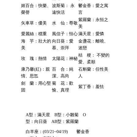
姬百合：快樂、
波斯菊： 永
鬱金香：愛之寓
榮譽
遠快活
言
紫羅蘭：永恒之
矢車草：優美
水 仙：尊敬
美
愛麗絲：穩重
風信子：恒心
滿天星：愛憐
海 芋：壯大的
向日葵：愛
金盞花：離嘵、
美
慕、崇拜
迷戀
桔 梗： 不變的
玫 瑰：熱情
太陽花：神秘
愛、柔順
康乃馨(紅)：親
百 合：純
石斛蘭：任性美
情、思忥
潔、高尚
人
劍 蘭：用心堅
菊 花：歡
紫丁香：羞怯
固
愉、真理
A型：滿天星 B型：小雛菊 O
型：向日葵 AB型：紫羅蘭
白羊座：(03/21~04/19) 鬱金香