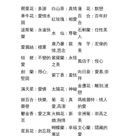
罌栗花：多謝
白山茶：真情
蓮 花：默戀
牽牛花：愛情永
百 合：百年好
紅玫瑰：相愛
固
合
波斯菊：永遠快
石斛蘭：任性美
水 仙：尊敬
樂
人
康乃馨：親
海 芋：宏偉的
愛麗絲：穩重
情;思念
美
桔 梗：不變的
紫羅蘭：永恆
風信子：恆心
愛
之美
劍 蘭：用心;
向日葵：愛慕;崇
紫丁香：羞怯
堅固
拜
金盞花：離別;迷
滿天星：愛憐
太陽花：神秘
戀
姬百合：快樂;
菊 花：真
瑪格麗特：情人
榮譽
愛;高潔
的愛
鬱金香：愛之寓
火鶴花：新
非洲菊：崇高之
言
婚;熱情
美
蝴蝶蘭：幸福
文心蘭：隱藏的
星辰花：勿忘我
漸近
愛