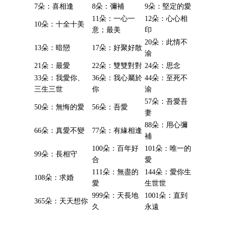
7朵：喜相逢
8朵：彌補
9朵：堅定的愛
11朵：一心一
12朵：心心相
10朵：十全十美
意；最美
印
20朵：此情不
13朵：暗戀
17朵：好聚好散
渝
21朵：最愛
22朵：雙雙對對
24朵：思念
33朵：我愛你、
36朵：我心屬於
44朵：至死不
三生三世
你
渝
57朵：吾愛吾
50朵：無悔的愛
56朵：吾愛
妻
88朵：用心彌
66朵：真愛不變
77朵：有緣相逢
補
100朵：百年好
101朵：唯一的
99朵：長相守
合
愛
111朵：無盡的
144朵：愛你生
108朵：求婚
愛
生世世
999朵：天長地
1001朵：直到
365朵：天天想你
久
永遠