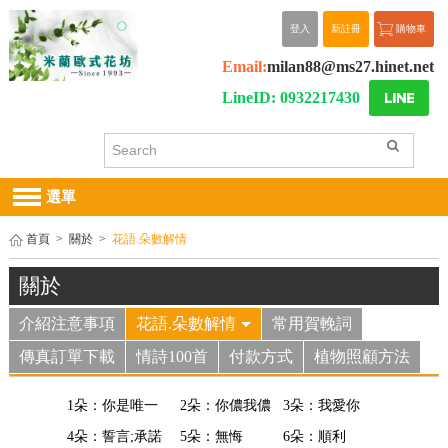
登入
新註冊
購物車
Email:
milan88@ms27.hinet.net
LineID: 0932217430
選單
首頁
>
關於
>
花語.朵數解情
關於
介紹注意事項
花語.朵數解情
常用賀輓詞
傳真訂單下載
情詩100首
付款方式
植物照顧方法
1朵：你是唯一
2朵：你儂我儂
3朵：我愛你
4朵：誓言;承諾
5朵：無悔
6朵：順利